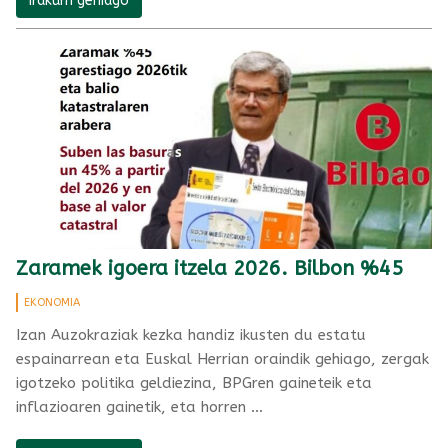
Irakurri gehiago
Zaramek igoera itzela 2026. Bilbon %45
EKONOMIA
Izan Auzokraziak kezka handiz ikusten du estatu
espainarrean eta Euskal Herrian oraindik gehiago, zergak
igotzeko politika geldiezina, BPGren gaineteik eta
inflazioaren gainetik, eta horren …