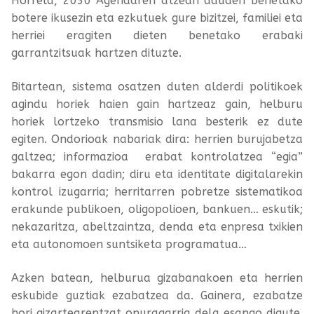
Horrela, 2030 Agendaren atzean dauden benetako
botere ikusezin eta ezkutuek gure bizitzei, familiei eta
herriei eragiten dieten benetako erabaki
garrantzitsuak hartzen dituzte.
Bitartean, sistema osatzen duten alderdi politikoek
agindu horiek haien gain hartzeaz gain, helburu
horiek lortzeko transmisio lana besterik ez dute
egiten. Ondorioak nabariak dira: herrien burujabetza
galtzea; informazioa erabat kontrolatzea “egia”
bakarra egon dadin; diru eta identitate digitalarekin
kontrol izugarria; herritarren pobretze sistematikoa
erakunde publikoen, oligopolioen, bankuen… eskutik;
nekazaritza, abeltzaintza, denda eta enpresa txikien
eta autonomoen suntsiketa programatua…
Azken batean, helburua gizabanakoen eta herrien
eskubide guztiak ezabatzea da. Gainera, ezabatze
hori gizartearentzat onuragarria dela esango digute.