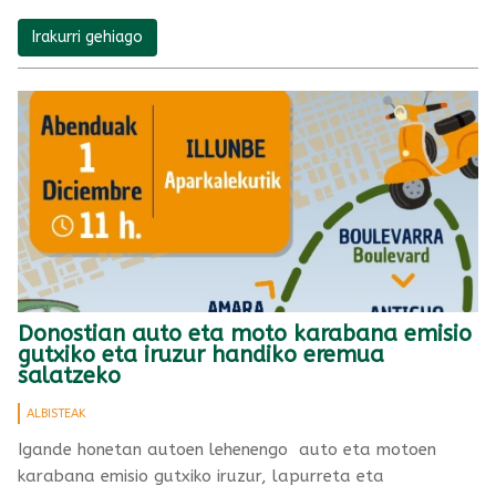
Irakurri gehiago
Donostian auto eta moto karabana emisio
gutxiko eta iruzur handiko eremua
salatzeko
ALBISTEAK
Igande honetan autoen lehenengo auto eta motoen
karabana emisio gutxiko iruzur, lapurreta eta