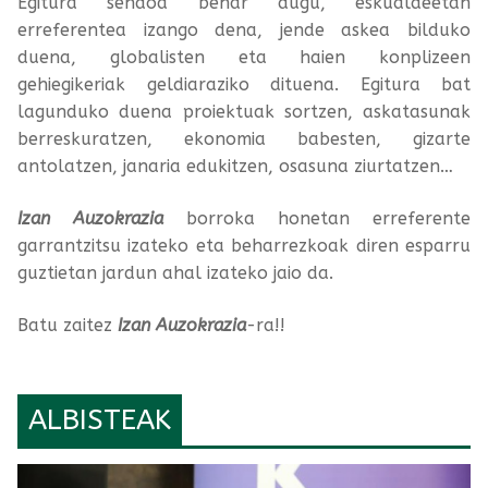
Egitura sendoa behar dugu, eskualdeetan
erreferentea izango dena, jende askea bilduko
duena, globalisten eta haien konplizeen
gehiegikeriak geldiaraziko dituena. Egitura bat
lagunduko duena proiektuak sortzen, askatasunak
berreskuratzen, ekonomia babesten, gizarte
antolatzen, janaria edukitzen, osasuna ziurtatzen…
Izan Auzokrazia
borroka honetan erreferente
garrantzitsu izateko eta beharrezkoak diren esparru
guztietan jardun ahal izateko jaio da.
Batu zaitez
Izan Auzokrazia
-ra!!
ALBISTEAK