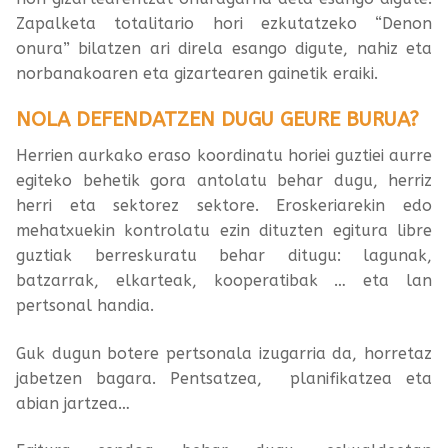
Zapalketa totalitario hori ezkutatzeko “Denon
onura” bilatzen ari direla esango digute, nahiz eta
norbanakoaren eta gizartearen gainetik eraiki.
NOLA DEFENDATZEN DUGU GEURE BURUA?
Herrien aurkako eraso koordinatu horiei guztiei aurre
egiteko behetik gora antolatu behar dugu, herriz
herri eta sektorez sektore. Eroskeriarekin edo
mehatxuekin kontrolatu ezin dituzten egitura libre
guztiak berreskuratu behar ditugu: lagunak,
batzarrak, elkarteak, kooperatibak … eta lan
pertsonal handia.
Guk dugun botere pertsonala izugarria da, horretaz
jabetzen bagara. Pentsatzea, planifikatzea eta
abian jartzea…