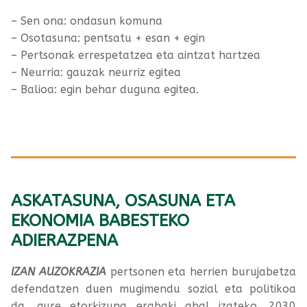
– Sen ona: ondasun komuna
– Osotasuna: pentsatu + esan + egin
– Pertsonak errespetatzea eta aintzat hartzea
– Neurria: gauzak neurriz egitea
– Balioa: egin behar duguna egitea.
ASKATASUNA, OSASUNA ETA
EKONOMIA BABESTEKO
ADIERAZPENA
IZAN AUZOKRAZIA
pertsonen eta herrien burujabetza
defendatzen duen mugimendu sozial eta politikoa
da, gure etorkizuna erabaki ahal izateko. 2030