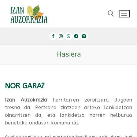
Ir
al
contenido
Buscar por:
Hasiera
NOR GARA?
Izan Auzokrazia
herritarren zerbitzura dagoen
tresna da. Pertsona zintzoen arteko lankidetzan
oinarritzen da, eta lankidetza horren helburua
benetako ondasun komuna da.