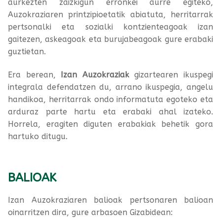
aurkezten zaizkigun erronkei aurre egiteko,
Auzokraziaren printzipioetatik abiatuta, herritarrak
pertsonalki eta sozialki kontzienteagoak izan
gaitezen, askeagoak eta burujabeagoak gure erabaki
guztietan.
Era berean,
Izan Auzokraziak
gizartearen ikuspegi
integrala defendatzen du, arrano ikuspegia, angelu
handikoa, herritarrak ondo informatuta egoteko eta
arduraz parte hartu eta erabaki ahal izateko.
Horrela, eragiten diguten erabakiak behetik gora
hartuko ditugu.
BALIOAK
Izan Auzokraziaren balioak pertsonaren balioan
oinarritzen dira, gure arbasoen Gizabidean: