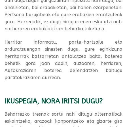
Guri dagozkigun gai guztietan inplikatu nahi dugu, bai
analisietan, bai erabakietan, bai horien ezarpenetan.
Pertsona burujabeak eta gure erabakien erantzuleak
gara. Horregatik, ez dugu hirugarrenen esku utzi nahi
norberaren erabakiak izan beharko luketena.
Herritar informatu, parte-hartzaile eta
arduratsuengan sinesten dugu, gure eginkizuna
herritarrak batzarretan antolatzea baita, boterea
behetik gora joan dadin, auzoaren, herriaren,
Auzokraziaren boterea defendatzen baitugu
partitokraziaren aurrean.
IKUSPEGIA, NORA IRITSI DUGU?
Beharrezko tresnak sortu nahi ditugu alternatibak
eskaintzeko, arazoak konpontzeko eta gizarte gisa