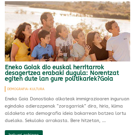
Eneko Goiak dio euskal herritarrok
desagertzea erabaki dugula: Norentzat
egiten dute lan gure politikariek?Goia
DEMOGRAFIA-KULTURA
Eneko Goia Donostiako alkateak immigrazioaren inguruan
egindako adierazpenak “zoragarriak” dira, hiria, klima
aldaketa eta demografia ideia bakarrean batzea lortu
duelako. Sekulako arrakasta. Bere hitzetan, …