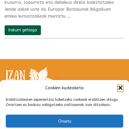
iruzurra, lapurreta eta debekua direla baieztatzeko
Jende askok uste du Europar Batasunak ibilgailuen
emisio kutsatzaileak murriztu …
Irakurri gehiago
Cookien kudeaketa
Erabiltzailearen esperientzia hobetzeko cookieak erabiltzen ditugu.
Onartzen ez baduzu nabigatzeko zailtasunak izan ditzakezu.
Onartu