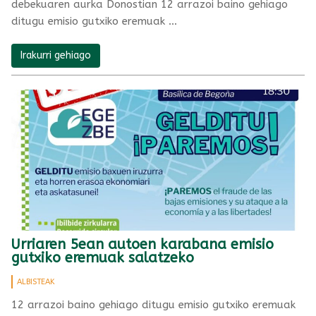
debekuaren aurka Donostian 12 arrazoi baino gehiago
ditugu emisio gutxiko eremuak …
Irakurri gehiago
Urriaren 5ean autoen karabana emisio
gutxiko eremuak salatzeko
ALBISTEAK
12 arrazoi baino gehiago ditugu emisio gutxiko eremuak