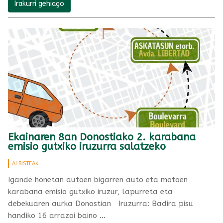
Irakurri gehiago
Ekainaren 8an Donostiako 2. karabana
emisio gutxiko iruzurra salatzeko
ALBISTEAK
Igande honetan autoen bigarren auto eta motoen
karabana emisio gutxiko iruzur, lapurreta eta
debekuaren aurka Donostian Iruzurra: Badira pisu
handiko 16 arrazoi baino …