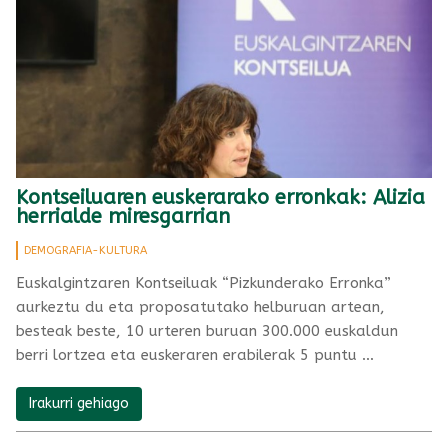
Kontseiluaren euskerarako erronkak: Alizia
herrialde miresgarrian
DEMOGRAFIA-KULTURA
Euskalgintzaren Kontseiluak “Pizkunderako Erronka”
aurkeztu du eta proposatutako helburuan artean,
besteak beste, 10 urteren buruan 300.000 euskaldun
berri lortzea eta euskeraren erabilerak 5 puntu …
Irakurri gehiago